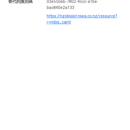
替代的識別碼
03e5566b-7802-45cc-a1be-
bac840e2a133
https://nzobisipt.niwa.co.nz/resource?
r=mbis_caml