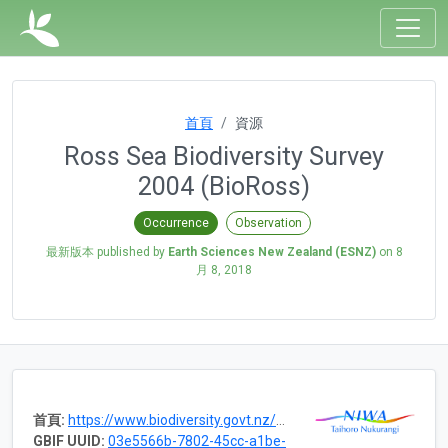
首頁
資源
Ross Sea Biodiversity Survey
2004 (BioRoss)
Occurrence
Observation
最新版本 published by
Earth Sciences New Zealand (ESNZ)
on
8
月 8, 2018
首頁:
https://www.biodiversity.govt.nz/seas/biodiversity/programmes/bioross.html
GBIF UUID:
03e5566b-7802-45cc-a1be-