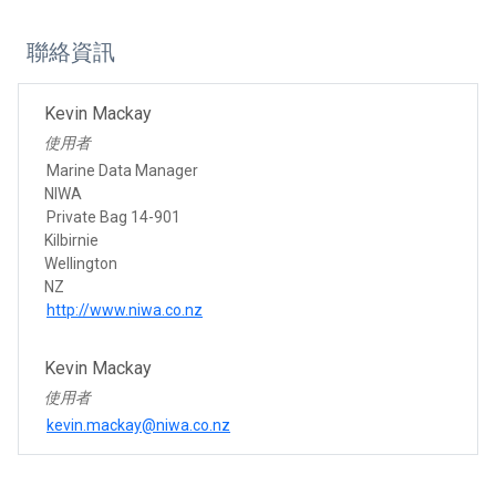
聯絡資訊
Kevin Mackay
使用者
Marine Data Manager
NIWA
Private Bag 14-901
Kilbirnie
Wellington
NZ
http://www.niwa.co.nz
Kevin Mackay
使用者
kevin.mackay@niwa.co.nz