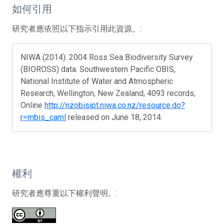
如何引用
研究者應依照以下指示引用此資源。:
NIWA (2014). 2004 Ross Sea Biodiversity Survey
(BIOROSS) data. Southwestern Pacific OBIS,
National Institute of Water and Atmospheric
Research, Wellington, New Zealand, 4093 records,
Online
http://nzobisipt.niwa.co.nz/resource.do?
r=mbis_caml
released on June 18, 2014.
權利
研究者應尊重以下權利聲明。: