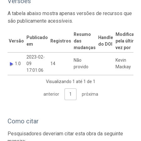
Versões
A tabela abaixo mostra apenas versões de recursos que
são publicamente acessíveis.
Resumo
Modificado
Publicado
Handle
Versão
Registros
das
pela última
em
do DOI
mudanças
vez por
2023-02-
Não
Kevin
1.0
09
14
provido
Mackay
17:01:06
Visualizando 1 até 1 de 1
anterior
1
próxima
Como citar
Pesquisadores deveriam citar esta obra da seguinte