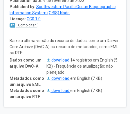
Publication date:
9 de fevereiro de 2023
Published by:
Southwestern Pacific Ocean Biogeographic
Information System (OBIS) Node
Licença:
CC0 1.0
Como citar
Baixe a última versão do recurso de dados, como um Darwin
Core Archive (DwC-A) ou recurso de metadados, como EML
ou RTF:
Dados como um
download
14 registros em English (5
arquivo DwC-A
KB) - Frequência de atualização: não
plenejado
Metadados como
download
em English (7 KB)
um arquivo EML
Metadados como
download
em English (7 KB)
um arquivo RTF