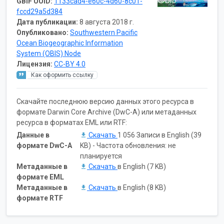
GBIF UUID:
1133cad4-e60c-4d60-8c01-
fccd29a5d384
Дата публикации:
8 августа 2018 г.
Опубликовано:
Southwestern Pacific
Ocean Biogeographic Information
System (OBIS) Node
Лицензия:
CC-BY 4.0
Как оформить ссылку
Скачайте последнюю версию данных этого ресурса в
формате Darwin Core Archive (DwC-A) или метаданных
ресурса в форматах EML или RTF:
Данные в
Скачать
1 056 Записи в English (39
формате DwC-A
KB) - Частота обновления: не
планируется
Метаданные в
Скачать
в English (7 KB)
формате EML
Метаданные в
Скачать
в English (8 KB)
формате RTF