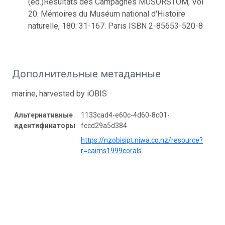
(ed.)Résultats des Campagnes MUSORSTOM, Vol
20. Mémoires du Muséum national d'Histoire
naturelle, 180: 31-167. Paris ISBN 2-85653-520-8
Дополнительные метаданные
marine, harvested by iOBIS
Альтернативные
1133cad4-e60c-4d60-8c01-
идентификаторы
fccd29a5d384
https://nzobisipt.niwa.co.nz/resource?
r=cairns1999corals