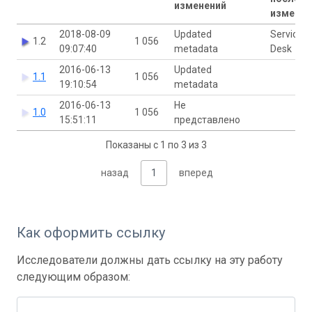
изменений
изменен
2018-08-09
Updated
Service
1.2
1 056
09:07:40
metadata
Desk
2016-06-13
Updated
1.1
1 056
19:10:54
metadata
2016-06-13
Не
1.0
1 056
15:51:11
представлено
Показаны с 1 по 3 из 3
назад
1
вперед
Как оформить ссылку
Исследователи должны дать ссылку на эту работу
следующим образом: