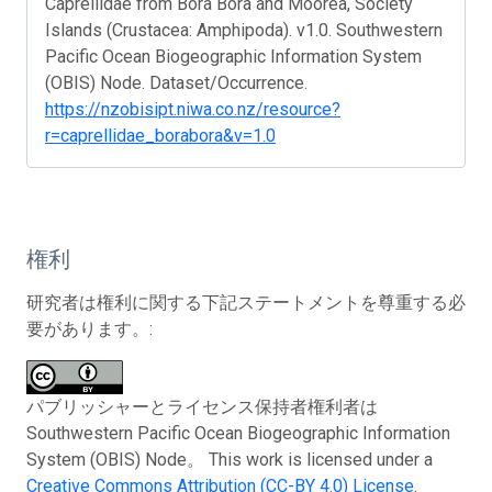
Caprellidae from Bora Bora and Moorea, Society
Islands (Crustacea: Amphipoda). v1.0. Southwestern
Pacific Ocean Biogeographic Information System
(OBIS) Node. Dataset/Occurrence.
https://nzobisipt.niwa.co.nz/resource?
r=caprellidae_borabora&v=1.0
権利
研究者は権利に関する下記ステートメントを尊重する必
要があります。:
パブリッシャーとライセンス保持者権利者は
Southwestern Pacific Ocean Biogeographic Information
System (OBIS) Node。 This work is licensed under a
Creative Commons Attribution (CC-BY 4.0) License
.