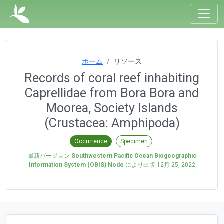
ホーム
リソース
Records of coral reef inhabiting
Caprellidae from Bora Bora and
Moorea, Society Islands
(Crustacea: Amphipoda)
Occurrence
Specimen
最新バージョン
Southwestern Pacific Ocean Biogeographic
Information System (OBIS) Node
により出版
12月 25, 2022