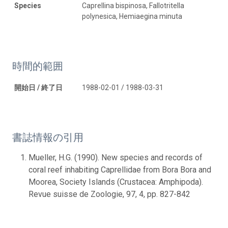
Species
Caprellina bispinosa, Fallotritella
polynesica, Hemiaegina minuta
時間的範囲
開始日 / 終了日
1988-02-01 / 1988-03-31
書誌情報の引用
Mueller, H.G. (1990). New species and records of
coral reef inhabiting Caprellidae from Bora Bora and
Moorea, Society Islands (Crustacea: Amphipoda).
Revue suisse de Zoologie, 97, 4, pp. 827-842