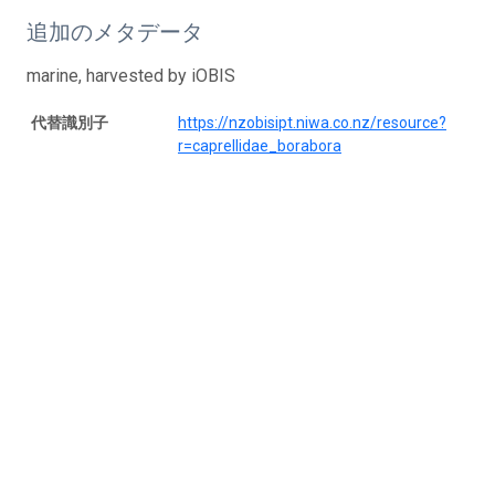
追加のメタデータ
marine, harvested by iOBIS
代替識別子
https://nzobisipt.niwa.co.nz/resource?
r=caprellidae_borabora