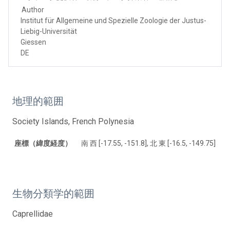
Author
Institut für Allgemeine und Spezielle Zoologie der Justus-
Liebig-Universität
Giessen
DE
地理的範囲
Society Islands, French Polynesia
座標（緯度経度）
南 西 [-17.55, -151.8], 北 東 [-16.5, -149.75]
生物分類学的範囲
Caprellidae