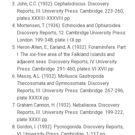
John, C.C. (1932). Cephalodiscus. Discovery
Reports, III. University Press: Cambridge. 223-260,
plates XXXIII-XXXVIII pp.
Mortensen, T. (1936). Echinoidea and Ophiuroidea.
Discovery Reports, 12. Cambridge University Press:
London. 199-348, plate I-IX pp.
Heron-Allen, E.; Earland, A. (1932). Foraminifera. Part
I. The ice-free area of the Falkland Islands and
adjacent seas. Discovery Reports, IV. University
Press: Cambridge. 291-460, plates VI-XVII pp
Massy, A.L. (1932). Mollusca: Gastropoda
Thecosomata and Gymnosomata. Discovery
Reports, III. University Press: Cambridge. 267-296,
plate XXXIX pp
Graham Cannon, H. (1932). Nebaliacea. Discovery
Reports, III. University Press: Cambridge. 199-222,
plate XXXII pp
Gordon, I. (1932). Pycnogonida. Discovery Reports,
VI. University Press: Cambridge. 1-137 pp