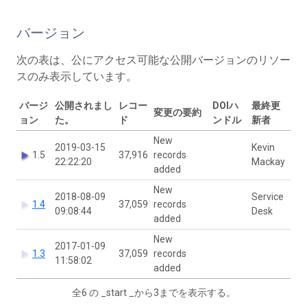
バージョン
次の表は、公にアクセス可能な公開バージョンのリソー
スのみ表示しています。
バージ
公開されまし
レコー
DOIハ
最終更
変更の要約
ョン
た。
ド
ンドル
新者
New
2019-03-15
Kevin
1.5
37,916
records
22:22:20
Mackay
added
New
2018-08-09
Service
1.4
37,059
records
09:08:44
Desk
added
New
2017-01-09
1.3
37,059
records
11:58:02
added
全6 の _start _から3までを表示する。