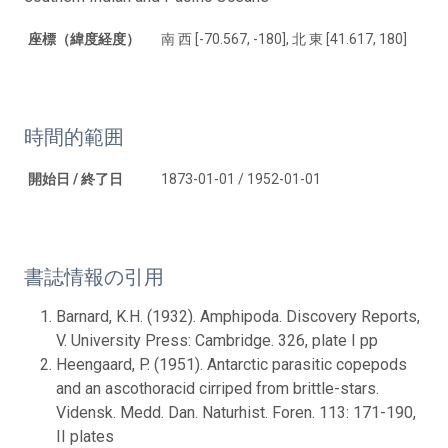
座標（緯度経度）
南 西 [-70.567, -180], 北 東 [41.617, 180]
時間的範囲
開始日 / 終了日
1873-01-01 / 1952-01-01
書誌情報の引用
Barnard, K.H. (1932). Amphipoda. Discovery Reports,
V. University Press: Cambridge. 326, plate I pp
Heengaard, P. (1951). Antarctic parasitic copepods
and an ascothoracid cirriped from brittle-stars.
Vidensk. Medd. Dan. Naturhist. Foren. 113: 171-190,
II plates