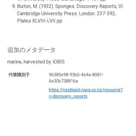
Burton, M. (1932). Sponges. Discovery Reports, VI.
Cambridge University Press: London. 237-392,
Plates XLVIII-LVII pp
追加のメタデータ
marine, harvested by iOBIS
代替識別子
96385e98-93b5-4e4a-8081-
6e30b738816a
https://nzobisipt.niwa.co.nz/resource?
r=discovery_reports