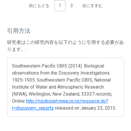
前にもどる
1
2
次にすすむ
引用方法
研究者はこの研究内容を以下のように引用する必要があ
ります。:
Southwestern Pacific OBIS (2014). Biological
observations from the Discovery Investigations
1925-1935. Southwestern Pacific OBIS, National
Institute of Water and Atmospheric Research
(NIWA), Wellington, New Zealand, 33337 records,
Online
http://nzobisipt.niwa.co.nz/resource.do?
r=discovery_reports
released on January 23, 2015.