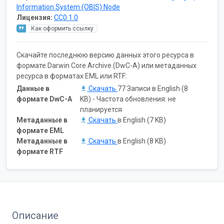
Information System (OBIS) Node
Лицензия:
CC0 1.0
Как оформить ссылку
Скачайте последнюю версию данных этого ресурса в
формате Darwin Core Archive (DwC-A) или метаданных
ресурса в форматах EML или RTF:
Данные в
Скачать
77 Записи в English (8
формате DwC-A
KB) - Частота обновления: не
планируется
Метаданные в
Скачать
в English (7 KB)
формате EML
Метаданные в
Скачать
в English (8 KB)
формате RTF
Описание