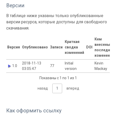
Версии
В таблице ниже указаны только опубликованные
версии ресурса, которые доступны для свободного
скачивания.
Кем
Краткая
внесены
Версия
Опубликовано
Записи
сводка
DOI
последние
изменений
изменения
2018-11-13
Initial
Kevin
1.0
77
03:05:47
version
Mackay
Показаны с 1 по 1 из 1
назад
1
вперед
Как оформить ссылку