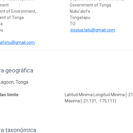
ment
Government of Tonga
nt of Environment,
Nuku'alofa
nt of Tonga
Tongatapu
fa
TO
pu
siosiua.latu@gmail.com
okafonu@gmail.com
a geográfica
Lagoon, Tonga
as límite
Latitud Mínima Longitud Mínima [-21
Máxima [-21,131, -175,111]
ra taxonómica