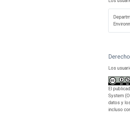
Los usuari
Departm
Environ
Derecho
Los usuari
El publica
System (OB
datos y lo
incluso co