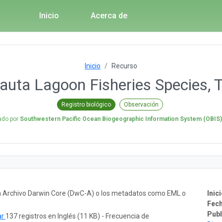
Inicio
Acerca de
Inicio
Recurso
auta Lagoon Fisheries Species, 
Registro biológico
Observación
cado por
Southwestern Pacific Ocean Biogeographic Information System (OBIS
un Archivo Darwin Core (DwC-A) o los metadatos como EML o
Inici
Fech
Publ
ar
137 registros en Inglés (11 KB) - Frecuencia de