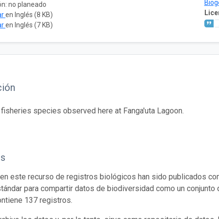
Biog
ón: no planeado
Lice
ar
en Inglés (8 KB)
ar
en Inglés (7 KB)
ción
e fisheries species observed here at Fanga'uta Lagoon.
os
en este recurso de registros biológicos han sido publicados co
tándar para compartir datos de biodiversidad como un conjunto 
ontiene 137 registros.