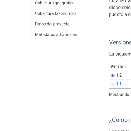
Este IPT a
Cobertura geográfica
disponible
Cobertura taxonómica
puesto a d
Datos del proyecto
Metadatos adicionales
Version
La siguien
Versión
1.2
1.1
Mostrando 1
¿Cómo r