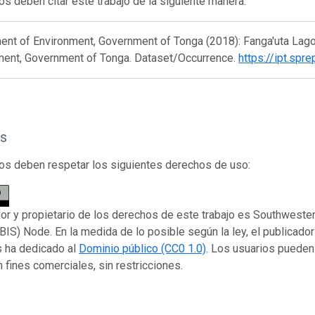
os deben citar este trabajo de la siguiente manera:
ent of Environment, Government of Tonga (2018): Fanga'uta Lag
ment, Government of Tonga. Dataset/Occurrence.
https://ipt.sp
s
os deben respetar los siguientes derechos de uso:
dor y propietario de los derechos de este trabajo es Southweste
IS) Node. En la medida de lo posible según la ley, el publicado
s ha dedicado al
Dominio público (CC0 1.0)
. Los usuarios pueden co
n fines comerciales, sin restricciones.