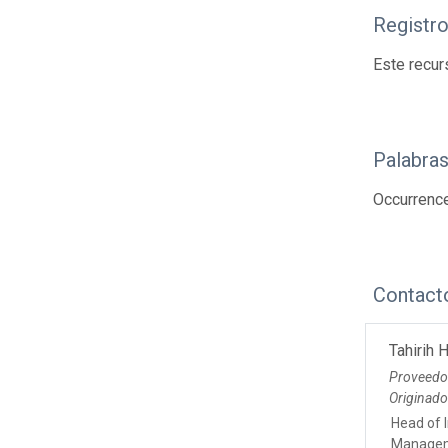
Registr
Este recur
Palabras
Occurrence
Contact
Tahirih 
Proveedo
Originad
Head of 
Managem