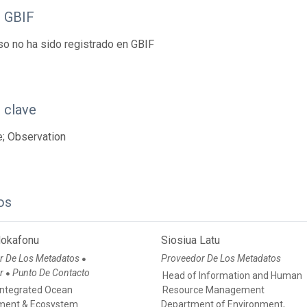
o GBIF
so no ha sido registrado en GBIF
 clave
; Observation
os
Hokafonu
Siosiua Latu
r De Los Metadatos
Proveedor De Los Metadatos
●
or
Punto De Contacto
●
Head of Information and Human
Integrated Ocean
Resource Management
ent & Ecosystem
Department of Environment,