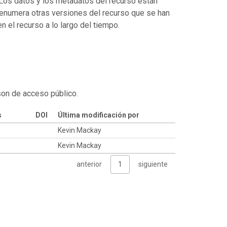
. Los datos y los metadatos del recurso están
enumera otras versiones del recurso que se han
 el recurso a lo largo del tiempo.
son de acceso público.
s
DOI
Última modificación por
Kevin Mackay
Kevin Mackay
anterior
1
siguiente