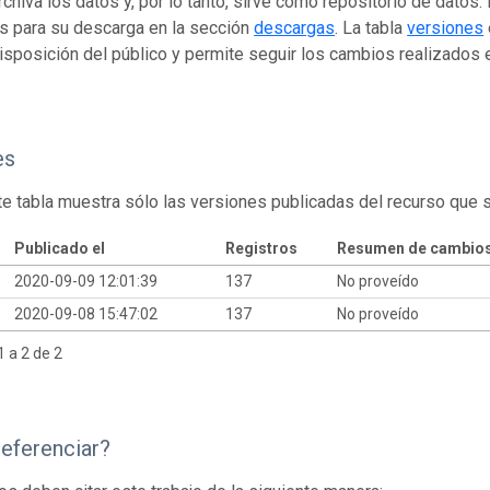
rchiva los datos y, por lo tanto, sirve como repositorio de datos
s para su descarga en la sección
descargas
. La tabla
versiones
isposición del público y permite seguir los cambios realizados en
es
te tabla muestra sólo las versiones publicadas del recurso que 
Publicado el
Registros
Resumen de cambio
2020-09-09 12:01:39
137
No proveído
2020-09-08 15:47:02
137
No proveído
 a 2 de 2
eferenciar?