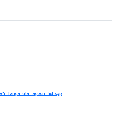
rce?r=fanga_uta_lagoon_fishspp