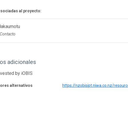
sociadas al proyecto:
 Hakaumotu
 Contacto
os adicionales
rvested by iOBIS
dores alternativos
https://nzobisipt.niwa.co.nz/resou