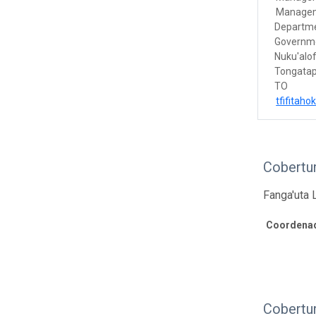
Manage
Departme
Governme
Nuku'alo
Tongata
TO
tfifitah
Cobertur
Fanga'uta 
Coordenad
Cobertu