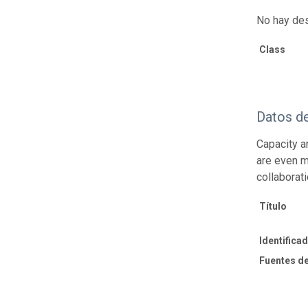
No hay des
Class
Datos d
Capacity a
are even m
collaborat
Título
Identifica
Fuentes de