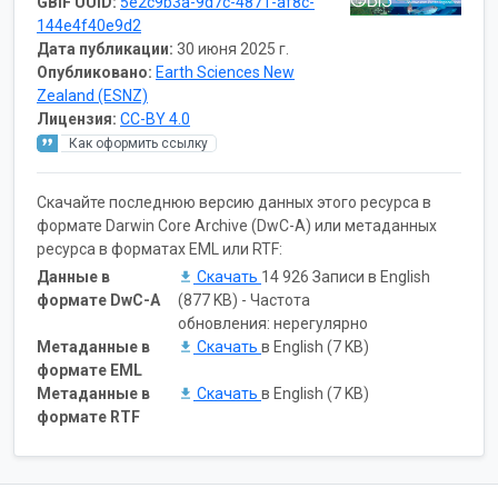
GBIF UUID:
5e2c9b3a-9d7c-4871-af8c-
144e4f40e9d2
Дата публикации:
30 июня 2025 г.
Опубликовано:
Earth Sciences New
Zealand (ESNZ)
Лицензия:
CC-BY 4.0
Как оформить ссылку
Скачайте последнюю версию данных этого ресурса в
формате Darwin Core Archive (DwC-A) или метаданных
ресурса в форматах EML или RTF:
Данные в
Скачать
14 926 Записи в English
формате DwC-A
(877 KB) - Частота
обновления: нерегулярно
Метаданные в
Скачать
в English (7 KB)
формате EML
Метаданные в
Скачать
в English (7 KB)
формате RTF