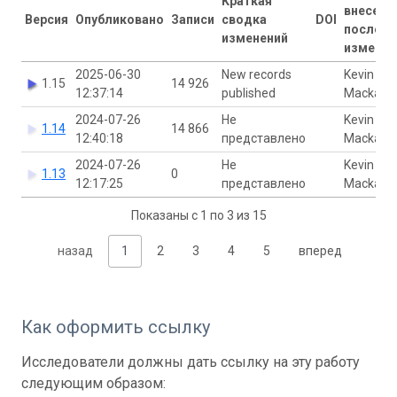
Краткая
внесены
Версия
Опубликовано
Записи
сводка
DOI
последн
изменений
изменен
2025-06-30
New records
Kevin
1.15
14 926
12:37:14
published
Mackay
2024-07-26
Не
Kevin
1.14
14 866
12:40:18
представлено
Mackay
2024-07-26
Не
Kevin
1.13
0
12:17:25
представлено
Mackay
Показаны с 1 по 3 из 15
назад
1
2
3
4
5
вперед
Как оформить ссылку
Исследователи должны дать ссылку на эту работу
следующим образом: