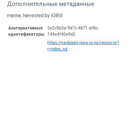
Дополнительные метаданные
marine, harvested by iOBIS
Альтернативные
5e2c9b3a-9d7c-4871-af8c-
идентификаторы
144e4f40e9d2
https://nzobisipt.niwa.co.nz/resource?
r=mbis_nz