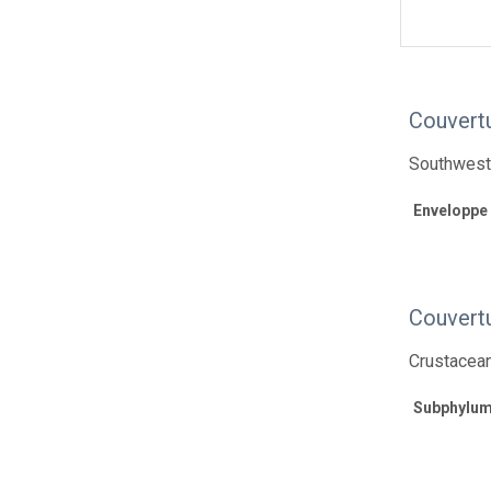
Couvert
Southwest
Enveloppe
Couvert
Crustacea
Subphylu