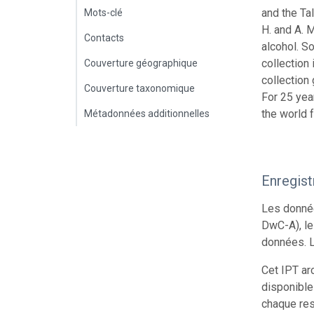
and the Ta
Mots-clé
H. and A. 
Contacts
alcohol. So
collection
Couverture géographique
collection
Couverture taxonomique
For 25 yea
the world 
Métadonnées additionnelles
Enregis
Les donnée
DwC-A), le
données. L
Cet IPT ar
disponible
chaque res