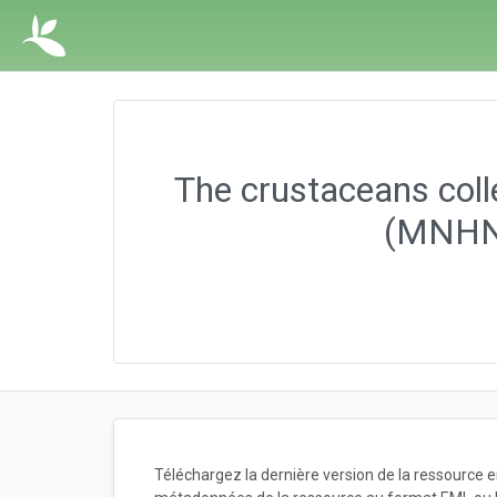
The crustaceans colle
(MNHN -
Téléchargez la dernière version de la ressource 