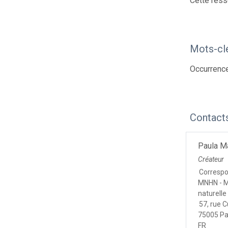
Cette ress
Mots-cl
Occurrenc
Contact
Paula M
Créateur
Corresp
MNHN - M
naturelle
57, rue C
75005 Pa
FR