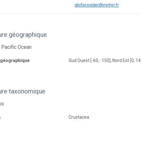
gbifprovider@mnhn.fr
ure géographique
 Pacific Ocean
 géographique
Sud Ouest [-60, -150], Nord Est [0, 14
ure taxonomique
ns
m
Crustacea