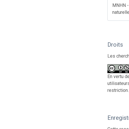
MNHN - M
naturel
Droits
Les cherch
En vertu d
utilisateur
restriction.
Enregis