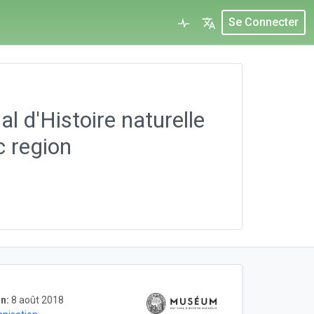
Se Connecter
l d'Histoire naturelle
c region
n:
8 août 2018