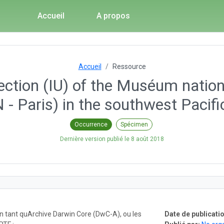
Accueil
A propos
Accueil
Ressource
ction (IU) of the Muséum nationa
 Paris) in the southwest Pacifi
Occurrence
Spécimen
Dernière version publié le
8 août 2018
en tant quArchive Darwin Core (DwC-A), ou les
Date de publicatio