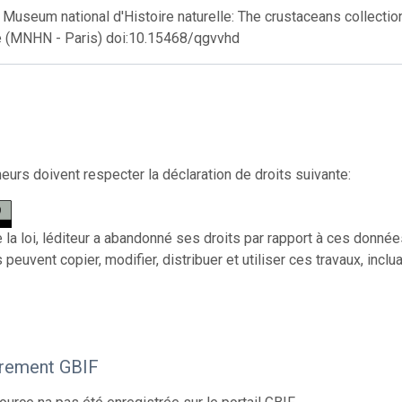
useum national d'Histoire naturelle: The crustaceans collection
le (MNHN - Paris) doi:10.15468/qgvvhd
eurs doivent respecter la déclaration de droits suivante:
e la loi, léditeur a abandonné ses droits par rapport à ces donné
s peuvent copier, modifier, distribuer et utiliser ces travaux, in
trement GBIF