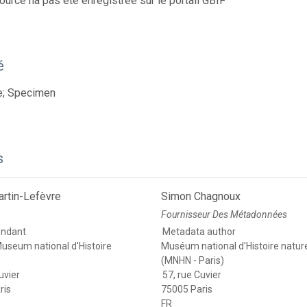
ource na pas été enregistrée sur le portail GBIF
é
e; Specimen
s
artin-Lefèvre
Simon Chagnoux
Fournisseur Des Métadonnées
ondant
Metadata author
useum national d'Histoire
Muséum national d'Histoire nature
(MNHN - Paris)
uvier
57, rue Cuvier
ris
75005 Paris
FR