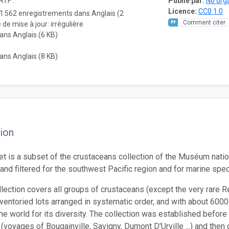
RTF :
Publié par:
No org
Licence:
CC0 1.0
1 562 enregistrements dans Anglais (2
Comment citer
de mise à jour: irrègulière
ans Anglais (6 KB)
ans Anglais (8 KB)
ion
et is a subset of the crustaceans collection of the Muséum natio
and filtered for the southwest Pacific region and for marine spec
ollection covers all groups of crustaceans (except the very rare
ventoried lots arranged in systematic order, and with about 6000 
the world for its diversity. The collection was established before
 (voyages of Bougainville, Savigny, Dumont D'Urville ...) and then 