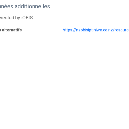
nées additionnelles
rvested by iOBIS
s alternatifs
https://nzobisipt.niwa.co.nz/reso