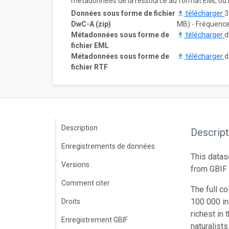
métadonnées de la ressource au format EML ou 
Données sous forme de fichier
télécharger
3
DwC-A (zip)
MB) - Fréquence 
Métadonnées sous forme de
télécharger
d
fichier EML
Métadonnées sous forme de
télécharger
d
fichier RTF
Description
Descript
Enregistrements de données
This datas
Versions
from GBIF 
Comment citer
The full c
100 000 in
Droits
richest in 
Enregistrement GBIF
naturalists