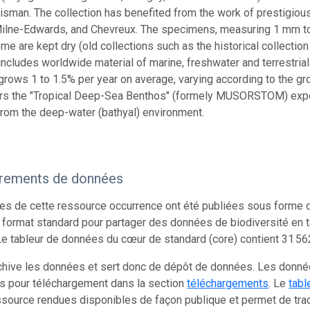
lisman. The collection has benefited from the work of prestigious
Milne-Edwards, and Chevreux. The specimens, measuring 1 mm to 
me are kept dry (old collections such as the historical collection
 includes worldwide material of marine, freshwater and terrestria
 grows 1 to 1.5% per year on average, varying according to the g
rs the "Tropical Deep-Sea Benthos" (formely MUSORSTOM) expedit
from the deep-water (bathyal) environment.
trements de données
s de cette ressource occurrence ont été publiées sous forme d
 format standard pour partager des données de biodiversité en 
e tableur de données du cœur de standard (core) contient 31 56
chive les données et sert donc de dépôt de données. Les donn
s pour téléchargement dans la section
téléchargements
. Le
tabl
source rendues disponibles de façon publique et permet de trac