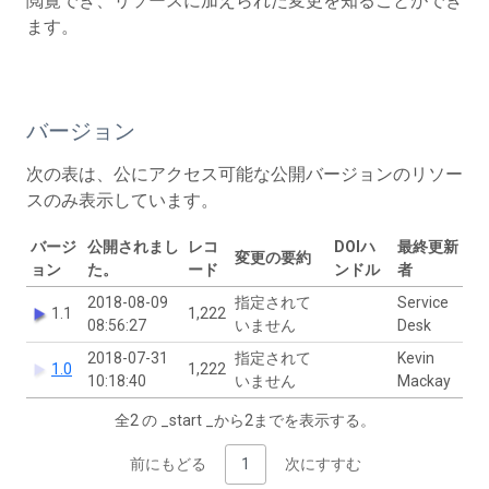
閲覧でき、リソースに加えられた変更を知ることができ
ます。
バージョン
次の表は、公にアクセス可能な公開バージョンのリソー
スのみ表示しています。
バージ
公開されまし
レコ
DOIハ
最終更新
変更の要約
ョン
た。
ード
ンドル
者
2018-08-09
指定されて
Service
1.1
1,222
08:56:27
いません
Desk
2018-07-31
指定されて
Kevin
1.0
1,222
10:18:40
いません
Mackay
全2 の _start _から2までを表示する。
前にもどる
1
次にすすむ