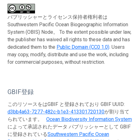
パブリッシャーとライセンス保持者権利者は
Southwestern Pacific Ocean Biogeographic Information
System (OBIS) Node。 To the extent possible under law,
the publisher has waived all rights to these data and has
dedicated them to the
Public Domain (CC0 1.0)
. Users
may copy, modify, distribute and use the work, including
for commercial purposes, without restriction.
GBIF登録
このリソースをはGBIF と登録されており GBIF UUID:
d3bb4a63-7277-482c-b1e3-413301720130
が割り当て
られています。
Ocean Biodiversity Information System
によって承認されたデータ パブリッシャーとして GBIF
に登録されている
Southwestern Pacific Ocean