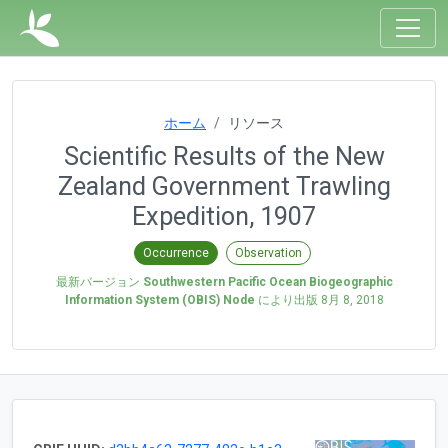
ホーム
リソース
Scientific Results of the New
Zealand Government Trawling
Expedition, 1907
Occurrence
Observation
最新バージョン
Southwestern Pacific Ocean Biogeographic
Information System (OBIS) Node
により出版
8月 8, 2018