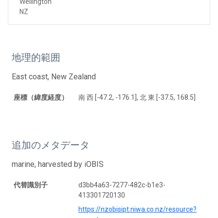
Wellington
NZ
地理的範囲
East coast, New Zealand
座標（緯度経度）
南 西 [-47.2, -176.1], 北 東 [-37.5, 168.5]
追加のメタデータ
marine, harvested by iOBIS
代替識別子
d3bb4a63-7277-482c-b1e3-
413301720130
https://nzobisipt.niwa.co.nz/resource?