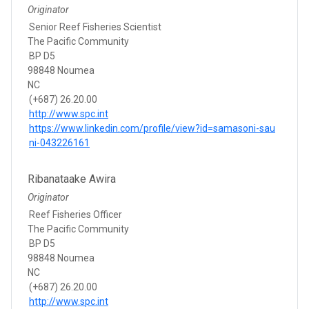
Originator
Senior Reef Fisheries Scientist
The Pacific Community
BP D5
98848 Noumea
NC
(+687) 26.20.00
http://www.spc.int
https://www.linkedin.com/profile/view?id=samasoni-sau
ni-043226161
Ribanataake Awira
Originator
Reef Fisheries Officer
The Pacific Community
BP D5
98848 Noumea
NC
(+687) 26.20.00
http://www.spc.int