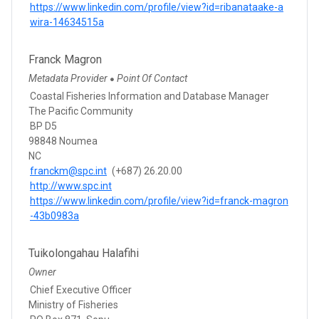
https://www.linkedin.com/profile/view?id=ribanataake-a
wira-14634515a
Franck Magron
Metadata Provider
Point Of Contact
●
Coastal Fisheries Information and Database Manager
The Pacific Community
BP D5
98848 Noumea
NC
franckm@spc.int
(+687) 26.20.00
http://www.spc.int
https://www.linkedin.com/profile/view?id=franck-magron
-43b0983a
Tuikolongahau Halafihi
Owner
Chief Executive Officer
Ministry of Fisheries