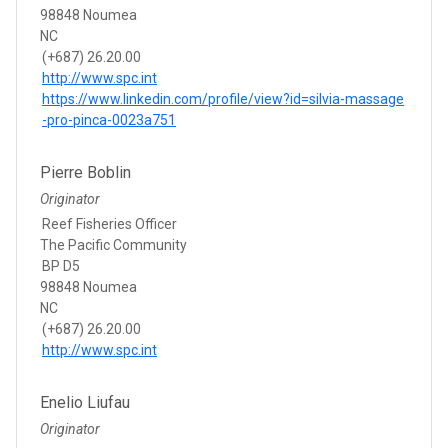
98848 Noumea
NC
(+687) 26.20.00
http://www.spc.int
https://www.linkedin.com/profile/view?id=silvia-massage
-pro-pinca-0023a751
Pierre Boblin
Originator
Reef Fisheries Officer
The Pacific Community
BP D5
98848 Noumea
NC
(+687) 26.20.00
http://www.spc.int
Enelio Liufau
Originator