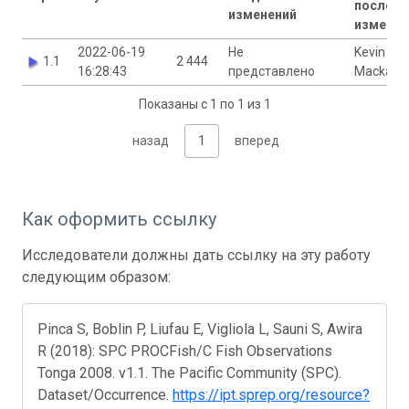
последн
изменений
изменен
2022-06-19
Не
Kevin
1.1
2 444
16:28:43
представлено
Mackay
Показаны с 1 по 1 из 1
назад
1
вперед
Как оформить ссылку
Исследователи должны дать ссылку на эту работу
следующим образом:
Pinca S, Boblin P, Liufau E, Vigliola L, Sauni S, Awira
R (2018): SPC PROCFish/C Fish Observations
Tonga 2008. v1.1. The Pacific Community (SPC).
Dataset/Occurrence.
https://ipt.sprep.org/resource?