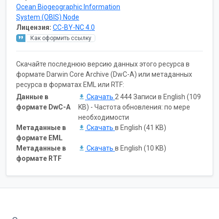
Ocean Biogeographic Information
System (OBIS) Node
Лицензия:
CC-BY-NC 4.0
Как оформить ссылку
Скачайте последнюю версию данных этого ресурса в
формате Darwin Core Archive (DwC-A) или метаданных
ресурса в форматах EML или RTF:
Данные в
Скачать
2 444 Записи в English (109
формате DwC-A
KB) - Частота обновления: по мере
необходимости
Метаданные в
Скачать
в English (41 KB)
формате EML
Метаданные в
Скачать
в English (10 KB)
формате RTF