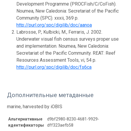
Development Programme (PROCFish/C/CoFish).
Noumea, New Caledonia: Secretariat of the Pacific
Community (SPC). xxxii, 369 p.
http://purl.org/spc/digilib/doc/aanoa
Labrosse, P., Kulbicki, M., Ferraris, J. 2002.
Underwater visual fish census surveys proper use
and implementation. Noumea, New Caledonia:
Secretariat of the Pacific Community. REAT: Reef
Resources Assessment Tools, vi, 54 p.
http://purl.org/spc/digilib/doc/fs6ca
Дополнительные метаданные
marine, harvested by iOBIS
Альтернативные
d9bf2980-8230-4681-9929-
идентификаторы
dff323aefb58