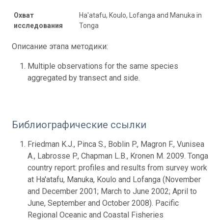
Охват
Ha'atafu, Koulo, Lofanga and Manuka in
исследования
Tonga
Описание этапа методики:
Multiple observations for the same species
aggregated by transect and side.
Библиографические ссылки
Friedman K.J., Pinca S., Boblin P., Magron F., Vunisea
A., Labrosse P., Chapman L.B., Kronen M. 2009. Tonga
country report: profiles and results from survey work
at Ha'atafu, Manuka, Koulo and Lofanga (November
and December 2001; March to June 2002; April to
June, September and October 2008). Pacific
Regional Oceanic and Coastal Fisheries