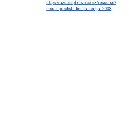
https://nzobisipt.niwa.co.nz/resource?
r=spc_procfish_finfish_tonga_2008