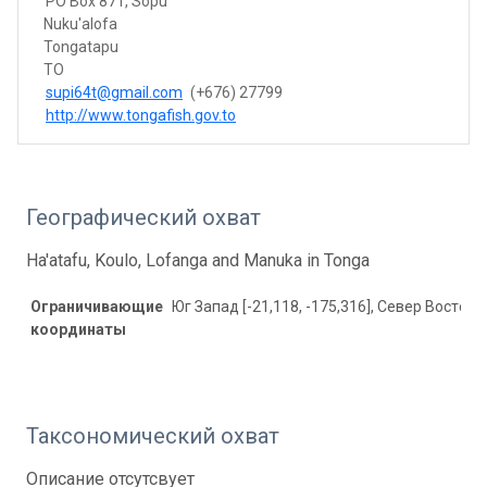
PO Box 871, Sopu
Nuku'alofa
Tongatapu
TO
supi64t@gmail.com
(+676) 27799
http://www.tongafish.gov.to
Географический охват
Ha'atafu, Koulo, Lofanga and Manuka in Tonga
Ограничивающие
Юг Запад [-21,118, -175,316], Север Восток [
координаты
Таксономический охват
Описание отсутсвует