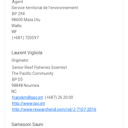
Agent
Service territorial de l’environnement
BP 294
98600 Mata Utu
Wallis
WF
(+681) 720597
Laurent Vigliola
Originator
Senior Reef Fisheries Scientist
The Pacific Community
BP D5
98848 Noumea
NC
franckm@spc.int
(+687) 26.20.00
http://www.spc.int
http://www.researcherid.com/rid/J-7107-2016
Samasoni Sauni