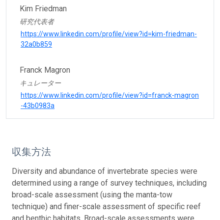
Kim Friedman
研究代表者
https://www.linkedin.com/profile/view?id=kim-friedman-
32a0b859
Franck Magron
キュレーター
https://www.linkedin.com/profile/view?id=franck-magron
-43b0983a
収集方法
Diversity and abundance of invertebrate species were
determined using a range of survey techniques, including
broad-scale assessment (using the manta-tow
technique) and finer-scale assessment of specific reef
and benthic habitats. Broad-scale assessments were