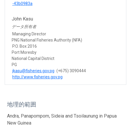
-43b0983a
John Kasu
データ所有者
Managing Director
PNG National Fisheries Authority (NFA)
P.O. Box 2016
Port Moresby
National Capital District
PG
jkasu@fisheries.gov.pg
(+675) 3090444
http://www.fisheries.gov.pg
地理的範囲
Andra, Panapompom, Sideia and Tsoilaunung in Papua
New Guinea