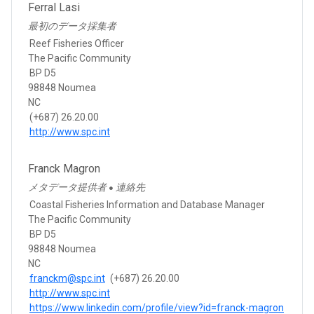
Ferral Lasi
最初のデータ採集者
Reef Fisheries Officer
The Pacific Community
BP D5
98848 Noumea
NC
(+687) 26.20.00
http://www.spc.int
Franck Magron
メタデータ提供者
連絡先
●
Coastal Fisheries Information and Database Manager
The Pacific Community
BP D5
98848 Noumea
NC
franckm@spc.int
(+687) 26.20.00
http://www.spc.int
https://www.linkedin.com/profile/view?id=franck-magron