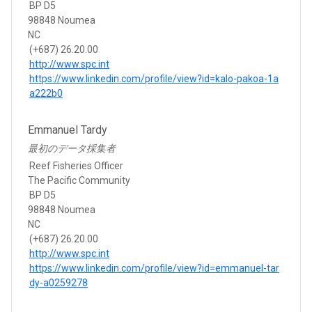
BP D5
98848 Noumea
NC
(+687) 26.20.00
http://www.spc.int
https://www.linkedin.com/profile/view?id=kalo-pakoa-1a
a222b0
Emmanuel Tardy
最初のデータ採集者
Reef Fisheries Officer
The Pacific Community
BP D5
98848 Noumea
NC
(+687) 26.20.00
http://www.spc.int
https://www.linkedin.com/profile/view?id=emmanuel-tar
dy-a0259278