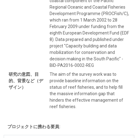
coastal component of the Pacific
Regional Oceanic and Coastal Fisheries
Development Programme (PROCFish/C),
which ran from 1 March 2002 to 28
February 2009 under funding from the
eighth European Development Fund (EDF
8). Data prepared and published under
project "Capacity building and data
mobilization for conservation and
decision making in the South Pacific" -
BID-PA2016-0002-REG
研究の意図、目
The aim of the survey work was to
的、背景など（デ
provide baseline information on the
ザイン）
status of reef fisheries, and to help fill
the massive information gap that
hinders the effective management of
reef fisheries.
プロジェクトに携わる要員: