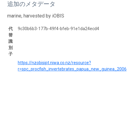
追加のメタデータ
marine, harvested by iOBIS
代
9c30b6b3-177b-49f4-bfeb-91e1da24ecd4
替
識
別
子
https://nzobisipt.niwa.co.nz/resource?
r=spc_procfish_invertebrates_papua_new_guinea_2006