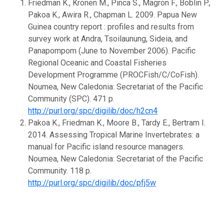
Friedman K., Kronen M., Pinca S., Magron F., Boblin P.,
Pakoa K., Awira R., Chapman L. 2009. Papua New
Guinea country report : profiles and results from
survey work at Andra, Tsoilaunung, Sideia, and
Panapompom (June to November 2006). Pacific
Regional Oceanic and Coastal Fisheries
Development Programme (PROCFish/C/CoFish).
Noumea, New Caledonia: Secretariat of the Pacific
Community (SPC). 471 p.
http://purl.org/spc/digilib/doc/h2cn4
Pakoa K., Friedman K., Moore B., Tardy E., Bertram I.
2014. Assessing Tropical Marine Invertebrates: a
manual for Pacific island resource managers.
Noumea, New Caledonia: Secretariat of the Pacific
Community. 118 p.
http://purl.org/spc/digilib/doc/pfj5w