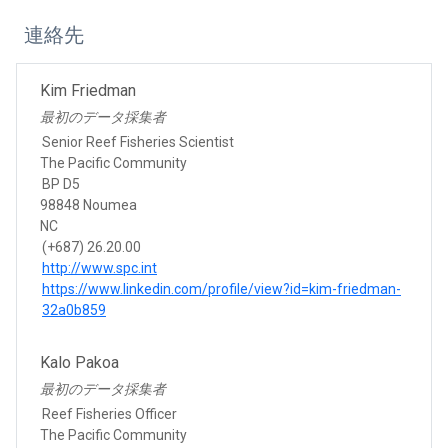
連絡先
Kim Friedman
最初のデータ採集者
Senior Reef Fisheries Scientist
The Pacific Community
BP D5
98848 Noumea
NC
(+687) 26.20.00
http://www.spc.int
https://www.linkedin.com/profile/view?id=kim-friedman-
32a0b859
Kalo Pakoa
最初のデータ採集者
Reef Fisheries Officer
The Pacific Community