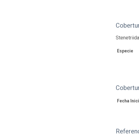
Cobertu
Stenetriid
Especie
Cobertu
Fecha Inici
Referenc