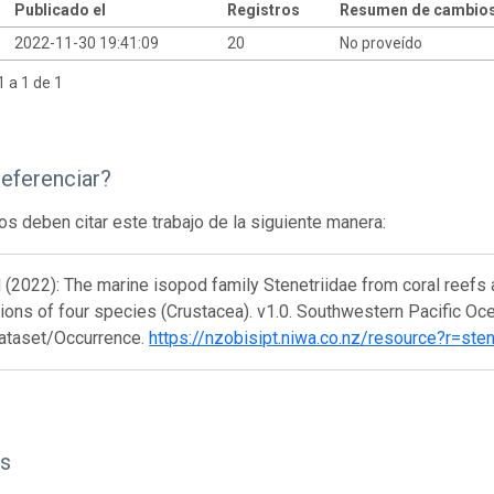
Publicado el
Registros
Resumen de cambio
2022-11-30 19:41:09
20
No proveído
 a 1 de 1
eferenciar?
os deben citar este trabajo de la siguiente manera:
 (2022): The marine isopod family Stenetriidae from coral reefs 
ions of four species (Crustacea). v1.0. Southwestern Pacific O
ataset/Occurrence.
https://nzobisipt.niwa.co.nz/resource?r=s
s