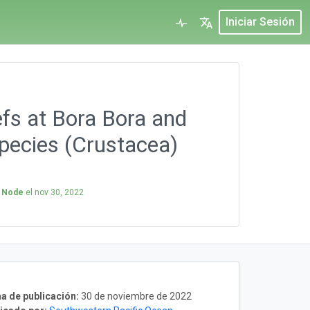
Iniciar Sesión
efs at Bora Bora and
species (Crustacea)
) Node
el
nov 30, 2022
a de publicación:
30 de noviembre de 2022