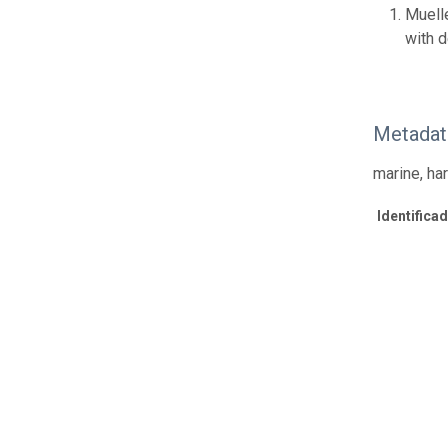
Muelle
with 
Metadat
marine, ha
Identifica