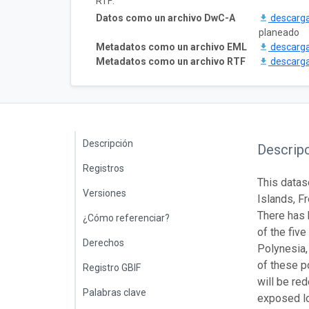
RTF:
Datos como un archivo DwC-A
descarg
planeado
Metadatos como un archivo EML
descarg
Metadatos como un archivo RTF
descarg
Descripción
Descrip
Registros
This datas
Versiones
Islands, F
There has 
¿Cómo referenciar?
of the fiv
Derechos
Polynesia,
of these p
Registro GBIF
will be re
Palabras clave
exposed lo