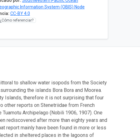
icado por:
Southwestern Pacific Ocean
eographic Information System (OBIS) Node
ncia:
CC-BY 4.0
¿Cómo referenciar?
 littoral to shallow water isopods from the Society
s surrounding the islands Bora Bora and Moorea.
Islands, therefore it is not surprising that four
o other reports on Stenetriidae from French
e Tuamotu Archipelago (Nobili 1906, 1907). One
en rediscovered after more than eighty years and
that report mainly have been found in more or less
ected in sheltered places in the lagoons of