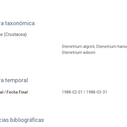
ra taxonómica
ae (Crustacea)
Stenetrium algreti, Stenetrium han
Stenetrium wilsoni
ra temporal
al / Fecha Final
1988-02-01 / 1988-03-31
ias bibliográficas