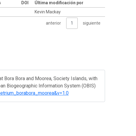
s
DOI
Última modificación por
Kevin Mackay
anterior
1
siguiente
at Bora Bora and Moorea, Society Islands, with
cean Biogeographic Information System (OBIS)
tenetrium_borabora_moorea&v=1.0