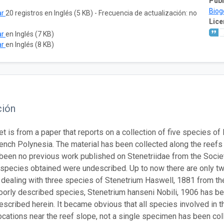
Publ
Biog
ar
20 registros en Inglés (5 KB) - Frecuencia de actualización: no
Lice
ar
en Inglés (7 KB)
ar
en Inglés (8 KB)
ción
et is from a paper that reports on a collection of five species of
rench Polynesia. The material has been collected along the reef
been no previous work published on Stenetriidae from the Society 
e species obtained were undescribed. Up to now there are only tw
 dealing with three species of Stenetrium Haswell, 1881 from th
oorly described species, Stenetrium hanseni Nobili, 1906 has be
described herein. It became obvious that all species involved in 
cations near the reef slope, not a single specimen has been coll