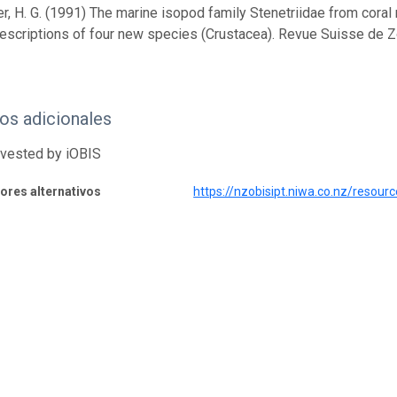
r, H. G. (1991) The marine isopod family Stenetriidae from coral
descriptions of four new species (Crustacea). Revue Suisse de Z
os adicionales
rvested by iOBIS
dores alternativos
https://nzobisipt.niwa.co.nz/reso