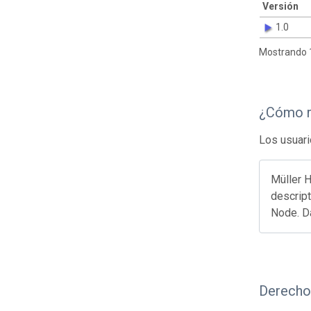
Versión
1.0
Mostrando 1
¿Cómo r
Los usuari
Müller H
descript
Node. D
Derecho