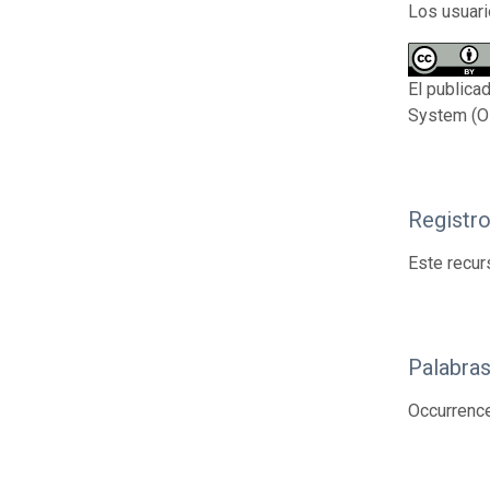
Los usuari
El publica
System (OB
Registr
Este recur
Palabras
Occurrenc