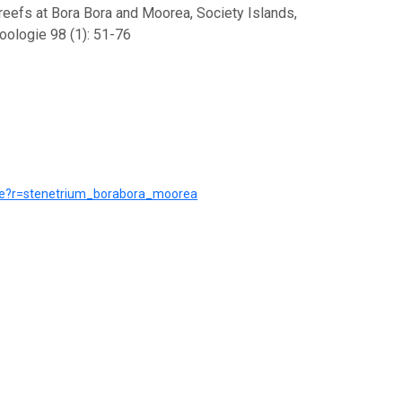
 reefs at Bora Bora and Moorea, Society Islands,
oologie 98 (1): 51-76
urce?r=stenetrium_borabora_moorea