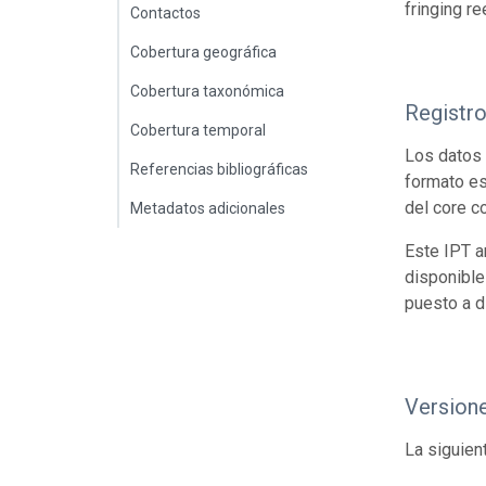
fringing re
Contactos
Cobertura geográfica
Cobertura taxonómica
Registr
Cobertura temporal
Los datos 
Referencias bibliográficas
formato es
del core c
Metadatos adicionales
Este IPT a
disponible
puesto a d
Version
La siguien