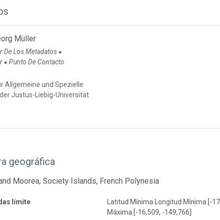
os
org Müller
r De Los Metadatos
●
or
Punto De Contacto
●
für Allgemeine und Spezielle
der Justus-Liebig-Universität
a geográfica
and Moorea, Society Islands, French Polynesia
as límite
Latitud Mínima Longitud Mínima [-17
Máxima [-16,509, -149,766]