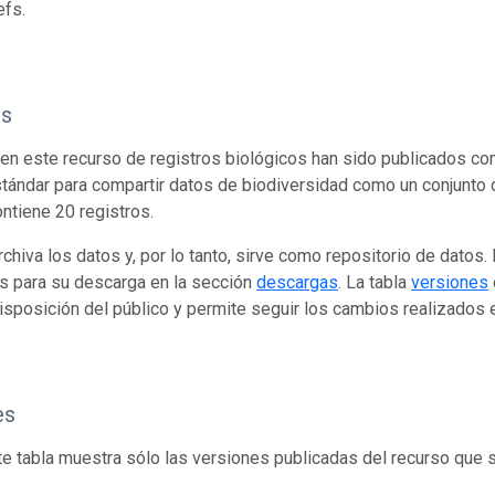
efs.
os
en este recurso de registros biológicos han sido publicados co
tándar para compartir datos de biodiversidad como un conjunto 
ontiene 20 registros.
rchiva los datos y, por lo tanto, sirve como repositorio de datos
s para su descarga en la sección
descargas
. La tabla
versiones
isposición del público y permite seguir los cambios realizados en
es
te tabla muestra sólo las versiones publicadas del recurso que 