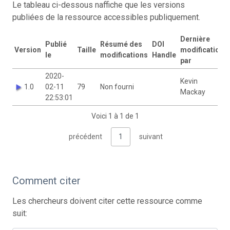
Le tableau ci-dessous naffiche que les versions
publiées de la ressource accessibles publiquement.
Dernière
Publié
Résumé des
DOI
Version
Taille
modification
le
modifications
Handle
par
2020-
Kevin
1.0
02-11
79
Non fourni
Mackay
22:53:01
Voici 1 à 1 de 1
précédent
1
suivant
Comment citer
Les chercheurs doivent citer cette ressource comme
suit: