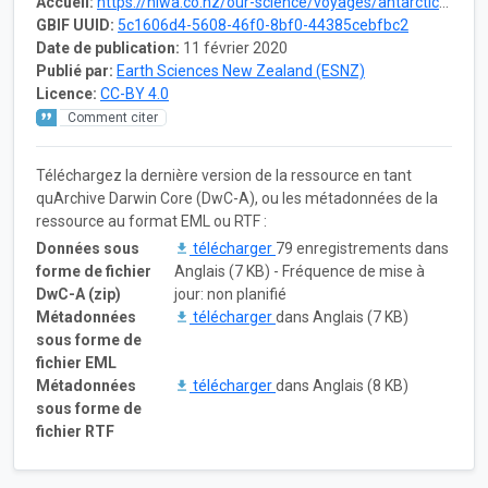
Accueil:
https://niwa.co.nz/our-science/voyages/antarctica-2018
GBIF UUID:
5c1606d4-5608-46f0-8bf0-44385cebfbc2
Date de publication:
11 février 2020
Publié par:
Earth Sciences New Zealand (ESNZ)
Licence:
CC-BY 4.0
Comment citer
Téléchargez la dernière version de la ressource en tant
quArchive Darwin Core (DwC-A), ou les métadonnées de la
ressource au format EML ou RTF :
Données sous
télécharger
79 enregistrements dans
forme de fichier
Anglais (7 KB) - Fréquence de mise à
DwC-A (zip)
jour: non planifié
Métadonnées
télécharger
dans Anglais (7 KB)
sous forme de
fichier EML
Métadonnées
télécharger
dans Anglais (8 KB)
sous forme de
fichier RTF