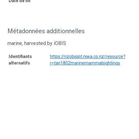
Date de fin
Métadonnées additionnelles
marine, harvested by iOBIS
Identifiants
https://nzobisipt.niwa.co.nz/resource?
alternatifs
r=tan1802marinemammalsightings