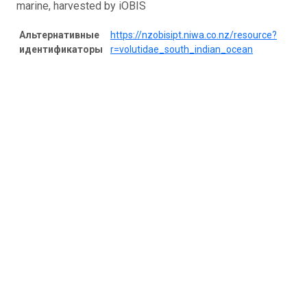
marine, harvested by iOBIS
Альтернативные
https://nzobisipt.niwa.co.nz/resource?
идентификаторы
r=volutidae_south_indian_ocean