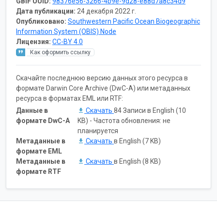
GBIF UUID:
98376e56-3266-4b9e-9d28-e88d7a8c34d9
Дата публикации:
24 декабря 2022 г.
Опубликовано:
Southwestern Pacific Ocean Biogeographic
Information System (OBIS) Node
Лицензия:
CC-BY 4.0
Как оформить ссылку
Скачайте последнюю версию данных этого ресурса в
формате Darwin Core Archive (DwC-A) или метаданных
ресурса в форматах EML или RTF:
Данные в
Скачать
84 Записи в English (10
формате DwC-A
KB) - Частота обновления: не
планируется
Метаданные в
Скачать
в English (7 KB)
формате EML
Метаданные в
Скачать
в English (8 KB)
формате RTF