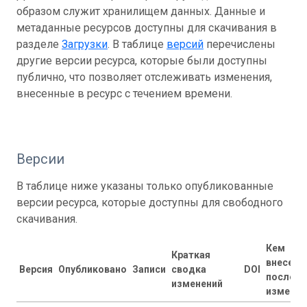
образом служит хранилищем данных. Данные и
метаданные ресурсов доступны для скачивания в
разделе
Загрузки
. В таблице
версий
перечислены
другие версии ресурса, которые были доступны
публично, что позволяет отслеживать изменения,
внесенные в ресурс с течением времени.
Версии
В таблице ниже указаны только опубликованные
версии ресурса, которые доступны для свободного
скачивания.
Кем
Краткая
внесены
Версия
Опубликовано
Записи
сводка
DOI
последн
изменений
изменен