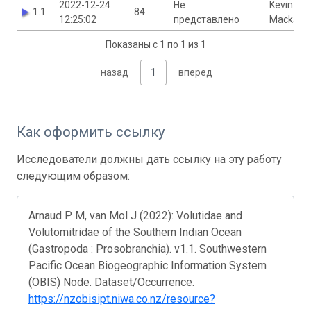
2022-12-24
Не
Kevin
1.1
84
12:25:02
представлено
Mackay
Показаны с 1 по 1 из 1
назад
1
вперед
Как оформить ссылку
Исследователи должны дать ссылку на эту работу
следующим образом:
Arnaud P M, van Mol J (2022): Volutidae and
Volutomitridae of the Southern Indian Ocean
(Gastropoda : Prosobranchia). v1.1. Southwestern
Pacific Ocean Biogeographic Information System
(OBIS) Node. Dataset/Occurrence.
https://nzobisipt.niwa.co.nz/resource?