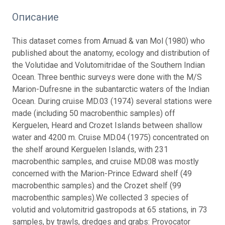
Описание
This dataset comes from Arnuad & van Mol (1980) who
published about the anatomy, ecology and distribution of
the Volutidae and Volutomitridae of the Southern Indian
Ocean.
Three benthic surveys were done with the M/S
Marion-Dufresne in the subantarctic waters of the Indian
Ocean. During cruise MD.03 (1974) several stations were
made (including 50 macrobenthic samples) off
Kerguelen, Heard and Crozet Islands between shallow
water and 4200 m. Cruise MD.04 (1975) concentrated on
the shelf around Kerguelen Islands, with 231
macrobenthic samples, and cruise MD.08 was mostly
concerned with the Marion-Prince Edward shelf (49
macrobenthic samples) and the Crozet shelf (99
macrobenthic samples).
We collected 3 species of
volutid and volutomitrid gastropods at 65 stations, in 73
samples, by trawls, dredges and grabs: Provocator