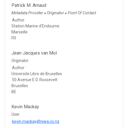
Patrick M. Arnaud
Metadata Provider
Originator
Point Of Contact
●
●
Author
Station Marine d'Endoume
Marseille
FR
Jean-Jacques van Mol
Originator
Author
Universite Libre de Bruxelles
50 Avenue E D. Roosevelt
Bruxelles
BE
Kevin Mackay
User
kevin.mackay@niwa.co.nz